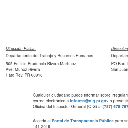
Dirección Física:
Dirección
Departamento del Trabajo y Recursos Humanos
Departam
505 Edificio Prudencio Rivera Martínez
PO Box 
Ave. Muñoz Rivera
San Juan
Hato Rey, PR 00918
Cualquier ciudadano puede informar sobre irregulari
correo electrónico a
informa@oig.pr.gov
o presente
Oficina del Inspector General (OIG) al
(787) 679-79
Acceda al
Portal de Transparencia Pública
para sol
141-2019.