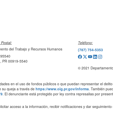
 Postal:
Teléfono:
ento del Trabajo y Recursos Humanos
(787) 754-5353
195540
, PR 00919-5540
© 2021 Departamento
dades en el uso de fondos públicos o que puedan representar el delito 
 su queja a través de
https://www.oig.pr.gov/informa
. También pued
79
. El denunciante está protegido por ley contra represalias por presen
icitar acceso a la información, recibir notificaciones y dar seguimient